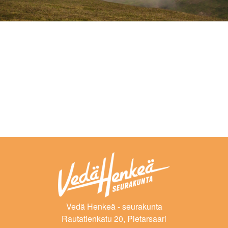
Vedä Henkeä - seurakunta
Rautatienkatu 20, Pietarsaari