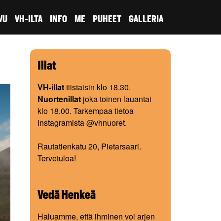
VU
VH-ILTA
INFO
ME
PUHEET
GALLERIA
Illat
VH-illat
tiistaisin klo 18.30.
Nuortenillat
joka toinen lauantai
klo 18.00. Tarkempaa tietoa
Instagramista @vhnuoret.
Rautatienkatu 20, Pietarsaari.
Tervetuloa!
Vedä Henkeä
Haluamme, että ihminen voi arjen